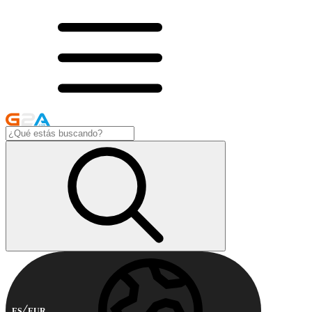
ES
EUR