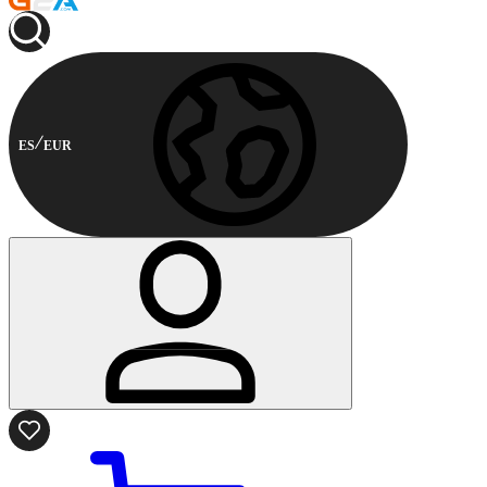
ES
EUR