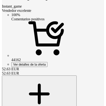
Instant_game
Vendedor excelente
100%
Comentarios positivos
44162
Ver detalles de la oferta
52.63
EUR
52.63
EUR