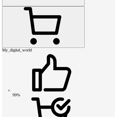
My_digital_world
99%