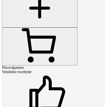
Placeofgamers
Vendedor excelente