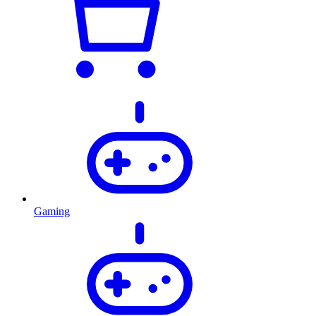
Gaming