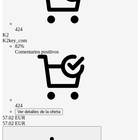
424
K2
K2key_com
82%
Comentarios positivos
424
Ver detalles de la oferta
57.02
EUR
57.02
EUR