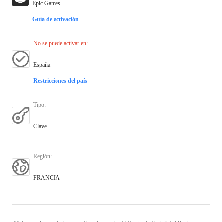
Epic Games
Guía de activación
No se puede activar en
:
España
Restricciones del país
Tipo
:
Clave
Región
:
FRANCIA