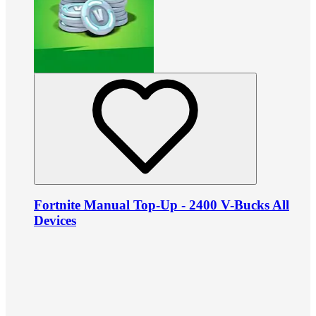
Fortnite Manual Top-Up - 2400 V-Bucks All
Devices