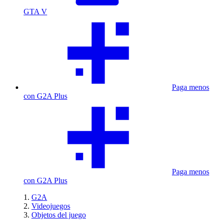
GTA V
Paga menos
con G2A Plus
Paga menos
con G2A Plus
G2A
Videojuegos
Objetos del juego