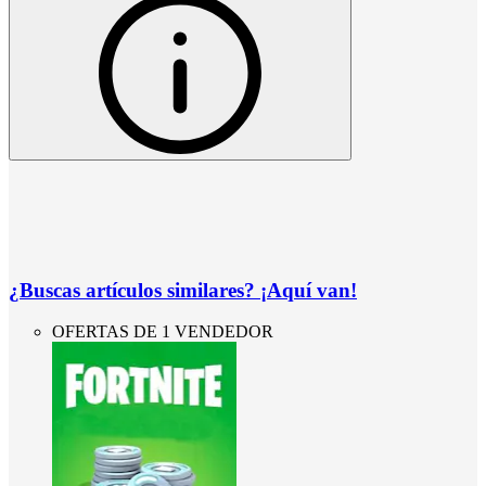
¿Buscas artículos similares? ¡Aquí van!
OFERTAS DE 1 VENDEDOR