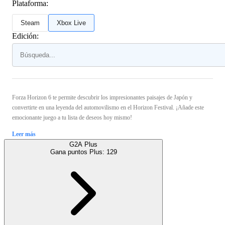
Plataforma:
Steam
Xbox Live
Edición:
Forza Horizon 6 te permite descubrir los impresionantes paisajes de Japón y
convertirte en una leyenda del automovilismo en el Horizon Festival. ¡Añade este
emocionante juego a tu lista de deseos hoy mismo!
Leer más
G2A Plus
Gana puntos Plus:
129