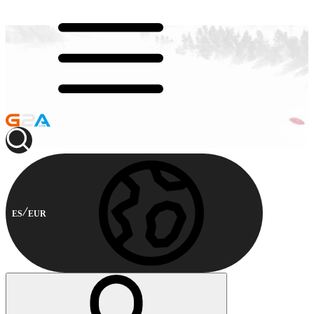
ES
EUR