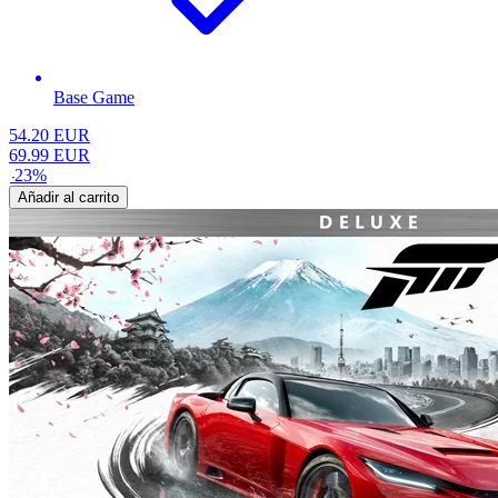
Base Game
54.20
EUR
69.99
EUR
-
23
%
Añadir al carrito