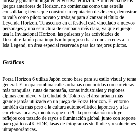
turista y ganarte tu lugar en el Festival Horizon. A diferencia de los
juegos anteriores de Horizon, no comienzas como una estrella
consolidada; tienes que construir tu reputación desde cero, demostrar
tu valía como piloto novato y trabajar para alcanzar el título de
Leyenda Horizon. Tu ascenso en el festival está vinculado a nuevos
personajes y una estructura de campaña más clara, ya que el juego
usa la Invitacional Horizon, las pulseras y las actividades de
Descubre Japón para impulsar tu progreso hasta que accedes a la
Isla Legend, un área especial reservada para los mejores pilotos.
Gráficos
Forza Horizon 6 utiliza Japón como base para su estilo visual y tema
general. El mapa combina calles urbanas concurridas con carreteras
más tranquilas, rutas de montaña, zonas industriales y regiones
alpinas con nieve, y la Ciudad de Tokio es el área urbana más
grande jamás utilizada en un juego de Forza Horizon. El entorno
también da más peso a la cultura automovilística japonesa y a las
carreteras locales, mientras que en PC la presentación incluye
reflejos con trazado de rayos e iluminación global, junto con soporte
para gráficos 4K HDR, tasas de fotogramas sin límite y resoluciones
ultrapanorámicas.