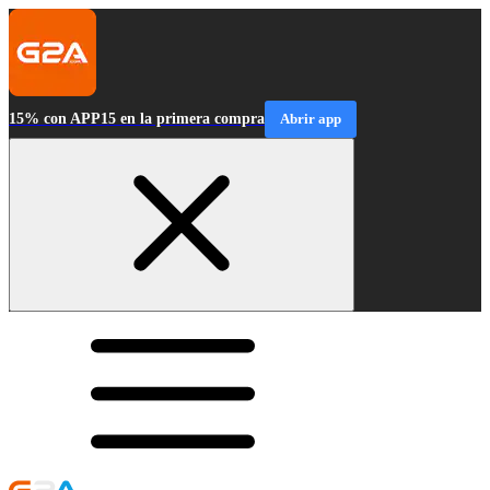
15% con APP15 en la primera compra
Abrir app