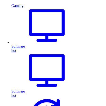
Gaming
Software
hot
Software
hot