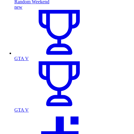
Random Weekend
new
GTA V
GTA V