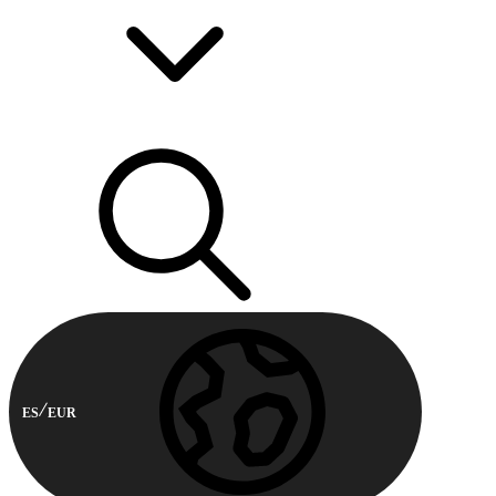
ES
EUR