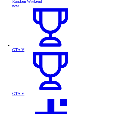
Random Weekend
new
GTA V
GTA V