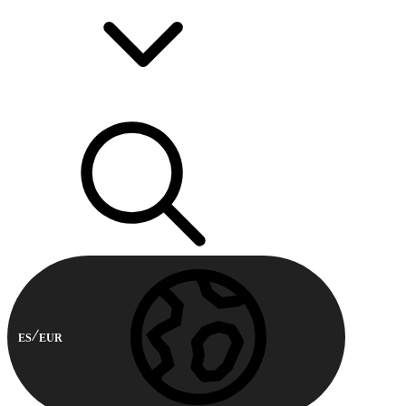
ES
EUR