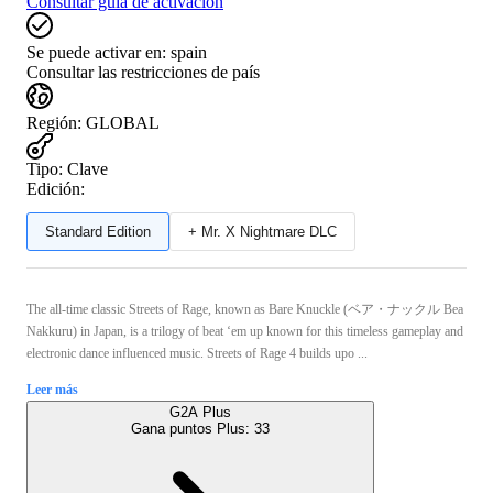
Consultar guía de activación
Se puede activar en:
spain
Consultar las restricciones de país
Región
:
GLOBAL
Tipo
:
Clave
Edición:
Standard Edition
+ Mr. X Nightmare DLC
The all-time classic Streets of Rage, known as Bare Knuckle (ベア・ナックル Bea
Nakkuru) in Japan, is a trilogy of beat ‘em up known for this timeless gameplay and
electronic dance influenced music. Streets of Rage 4 builds upo ...
Leer más
G2A Plus
Gana puntos Plus:
33