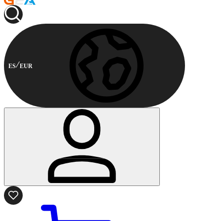
ES
EUR