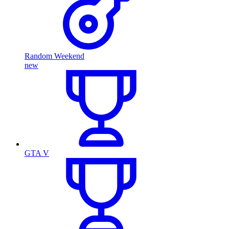
Random Weekend
new
GTA V