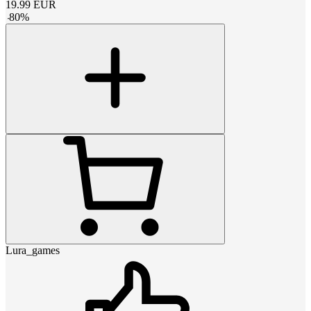
19.99
EUR
-
80
%
Lura_games