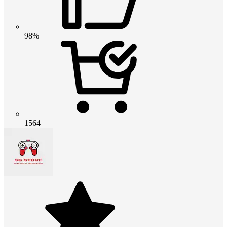
98%
1564