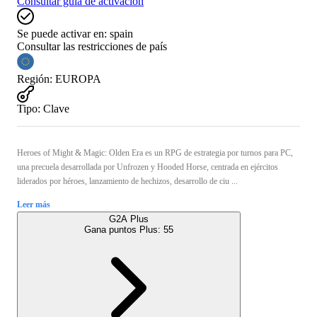
Consultar guía de activación
Se puede activar en:
spain
Consultar las restricciones de país
Región
:
EUROPA
Tipo
:
Clave
Heroes of Might & Magic: Olden Era es un RPG de estrategia por turnos para PC,
una precuela desarrollada por Unfrozen y Hooded Horse, centrada en ejércitos
liderados por héroes, lanzamiento de hechizos, desarrollo de ciu ...
Leer más
G2A Plus
Gana puntos Plus:
55