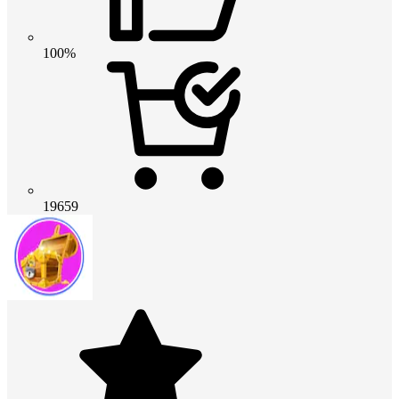
100%
19659