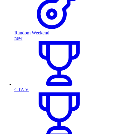
Random Weekend
new
GTA V