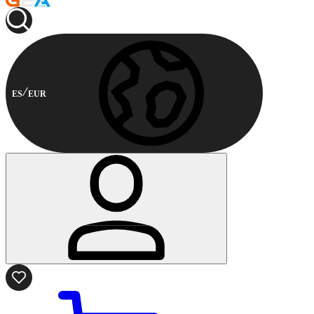
ES
EUR