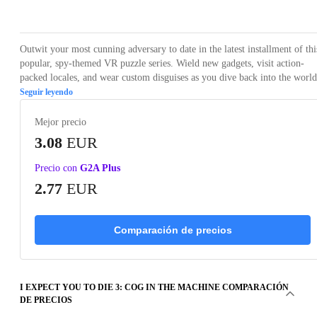
Loading...
Loading...
Loading...
Loading...
Loading
Outwit your most cunning adversary to date in the latest installment of thi
popular, spy-themed VR puzzle series. Wield new gadgets, visit action-
packed locales, and wear custom disguises as you dive back into the world
Seguir leyendo
Mejor precio
3.08
EUR
Precio con
G2A Plus
2.77
EUR
Comparación de precios
I EXPECT YOU TO DIE 3: COG IN THE MACHINE COMPARACIÓN
DE PRECIOS