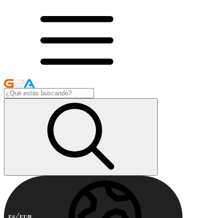
ES
EUR