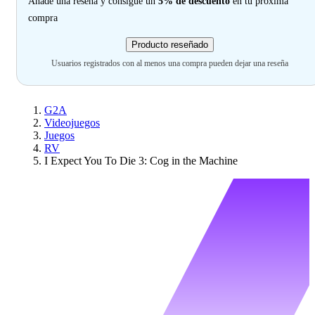
Añade una reseña y consigue un
5% de descuento
en tu próxima
compra
Producto reseñado
Usuarios registrados con al menos una compra pueden dejar una reseña
G2A
Videojuegos
Juegos
RV
I Expect You To Die 3: Cog in the Machine