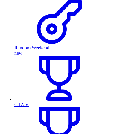
Random Weekend
new
GTA V