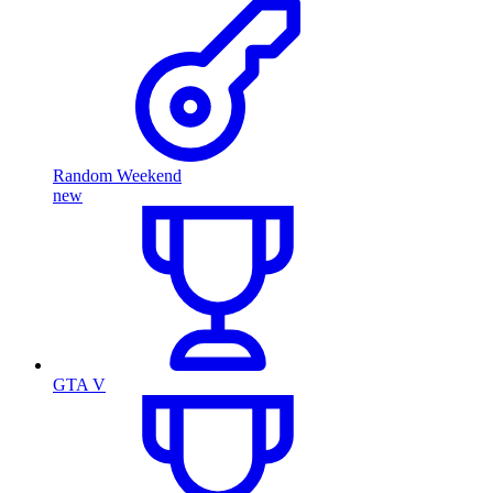
Random Weekend
new
GTA V