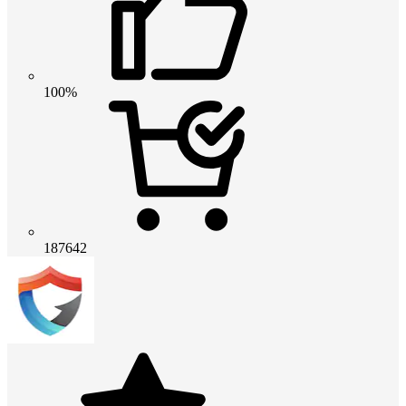
100%
187642