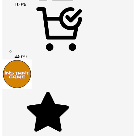
100%
44079