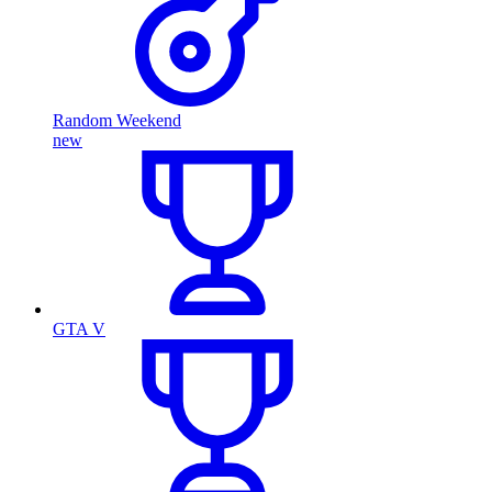
Random Weekend
new
GTA V