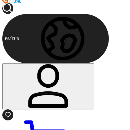
ES
EUR