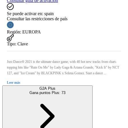
Consultar guía de activación
Se puede activar en:
spain
Consultar las restricciones de país
Región
:
EUROPA
Tipo
:
Clave
Just Dance® 2021 is the ultimate dance game, with 40 hot new tracks from chart-
topping hits like "Rain On Me" by Lady Gaga & Ariana Grande, "Kick It" by NCT
127, and "Ice Cream" by BLACKPINK x Selena Gomez. Start a dance ...
Leer más
G2A Plus
Gana puntos Plus:
73