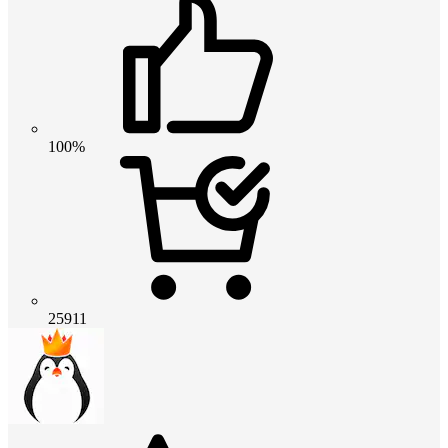
100%
25911