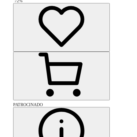
-
72
%
PATROCINADO