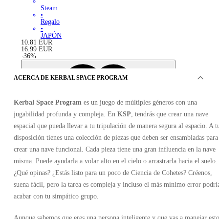
Steam
•
Regalo
•
JAPÓN
10.81
EUR
16.99
EUR
-
36
%
ACERCA DE KERBAL SPACE PROGRAM
Kerbal Space Program
es un juego de múltiples géneros con una
jugabilidad profunda y compleja.
En
KSP
, tendrás que crear una nave
espacial que pueda llevar a tu tripulación de manera segura al espacio. A t
disposición tienes una colección de piezas que deben ser ensambladas para
crear una nave funcional. Cada pieza tiene una gran influencia en la nave
misma. Puede ayudarla a volar alto en el cielo o arrastrarla hacia el suelo.
¿Qué opinas? ¿Estás listo para un poco de Ciencia de Cohetes? Créenos,
suena fácil, pero la tarea es compleja y incluso el más mínimo error podrí
acabar con tu simpático grupo.
Aunque sabemos que eres una persona inteligente y que vas a manejar esto