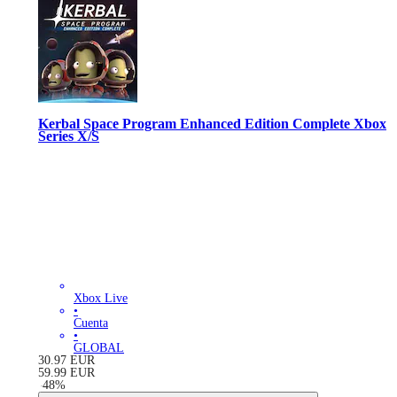
Kerbal Space Program Enhanced Edition Complete Xbox
Series X/S
Xbox Live
•
Cuenta
•
GLOBAL
30.97
EUR
59.99
EUR
-
48
%