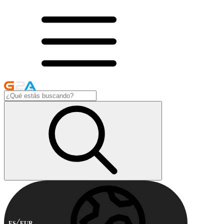
ES
EUR