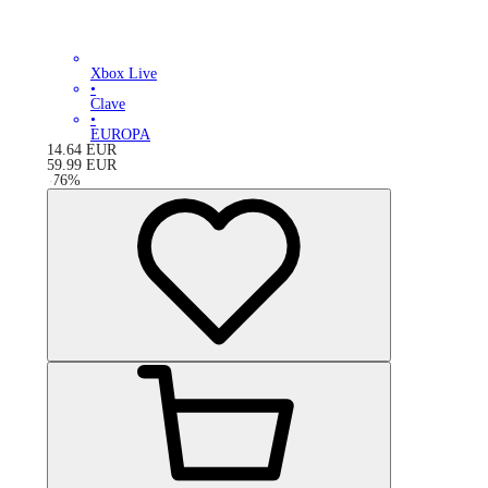
Xbox Live
•
Clave
•
EUROPA
14.64
EUR
59.99
EUR
-
76
%