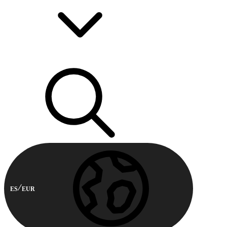
ES
EUR