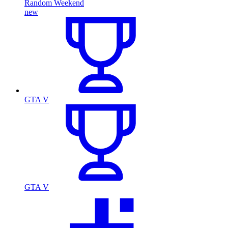
Random Weekend
new
GTA V
GTA V