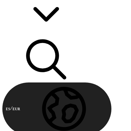
ES
EUR