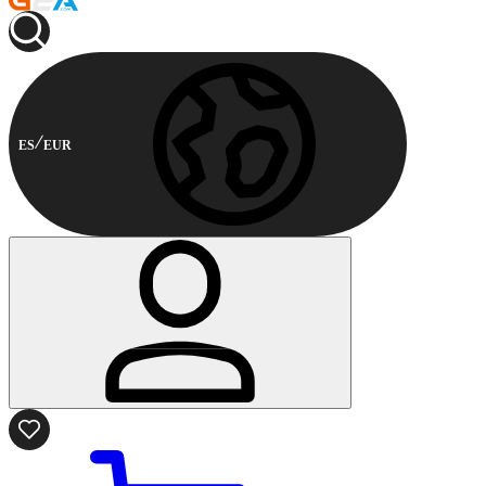
ES
EUR