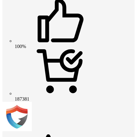
100%
187381