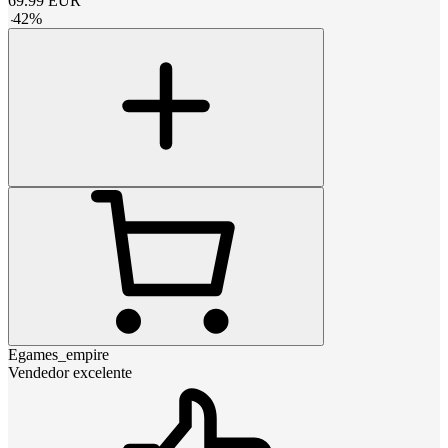
69.99
EUR
-
42
%
Egames_empire
Vendedor excelente