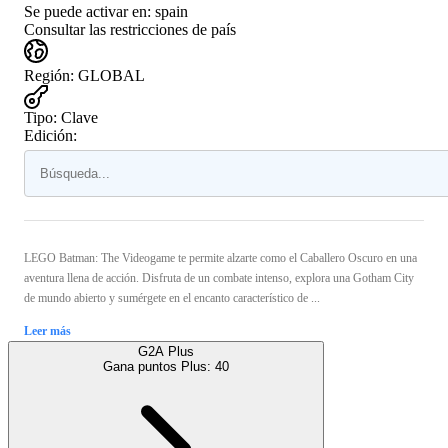
Se puede activar en:
spain
Consultar las restricciones de país
Región
:
GLOBAL
Tipo
:
Clave
Edición:
LEGO Batman: The Videogame te permite alzarte como el Caballero Oscuro en una
aventura llena de acción. Disfruta de un combate intenso, explora una Gotham City
de mundo abierto y sumérgete en el encanto característico de ...
Leer más
G2A Plus
Gana puntos Plus:
40