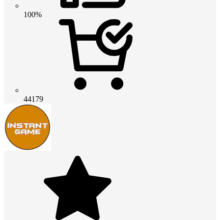
100%
44179