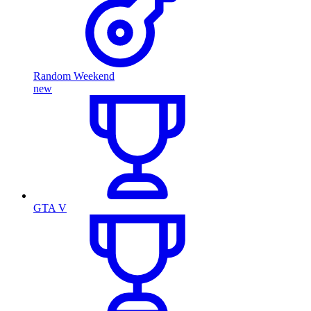
Random Weekend
new
GTA V