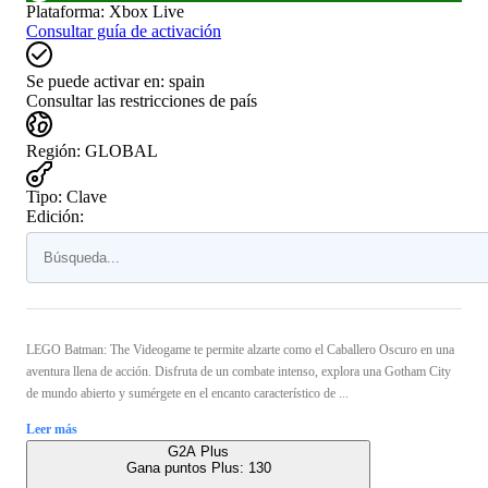
Plataforma
:
Xbox Live
Consultar guía de activación
Se puede activar en:
spain
Consultar las restricciones de país
Región
:
GLOBAL
Tipo
:
Clave
Edición:
LEGO Batman: The Videogame te permite alzarte como el Caballero Oscuro en una
aventura llena de acción. Disfruta de un combate intenso, explora una Gotham City
de mundo abierto y sumérgete en el encanto característico de ...
Leer más
G2A Plus
Gana puntos Plus:
130