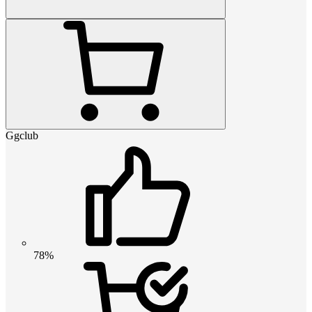
Ggclub
78%