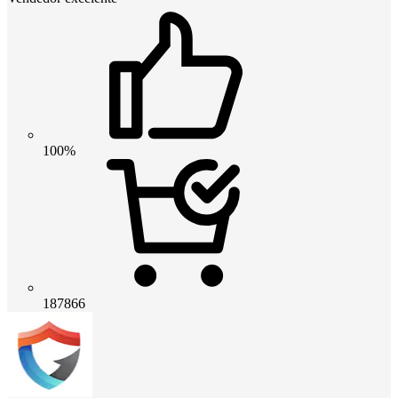
100%
187866