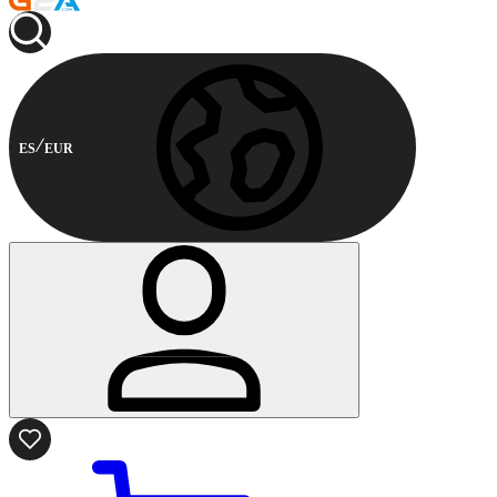
ES
EUR