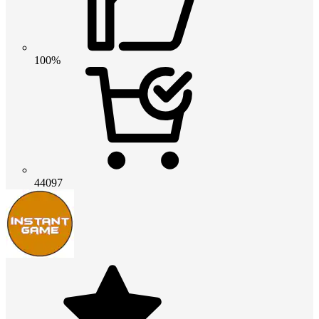
100%
44097