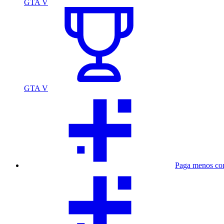
GTA V
GTA V
Paga menos co