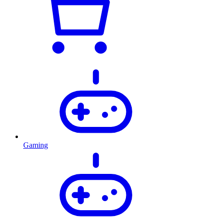
Gaming