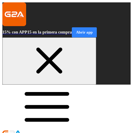
15% con APP15 en la primera compra
Abrir app