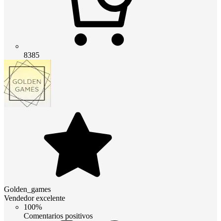
8385
Golden_games
Vendedor excelente
100%
Comentarios positivos