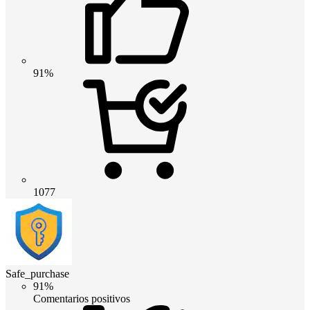
91%
1077
Safe_purchase
91%
Comentarios positivos