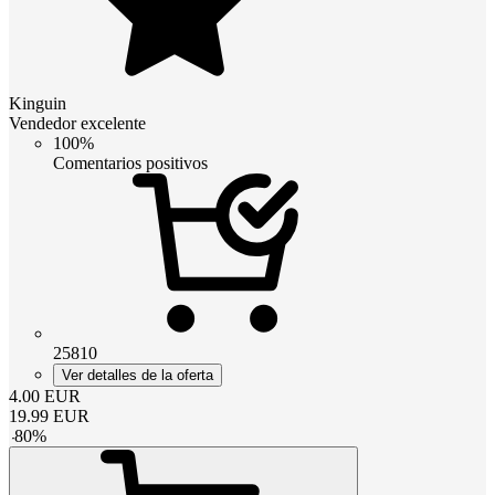
Kinguin
Vendedor excelente
100%
Comentarios positivos
25810
Ver detalles de la oferta
4.00
EUR
19.99
EUR
-
80
%