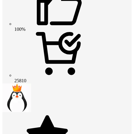
100%
25810