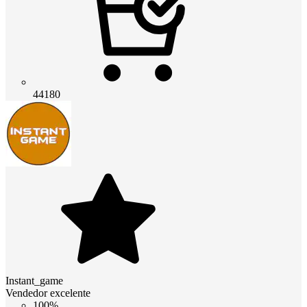
44180
Instant_game
Vendedor excelente
100%