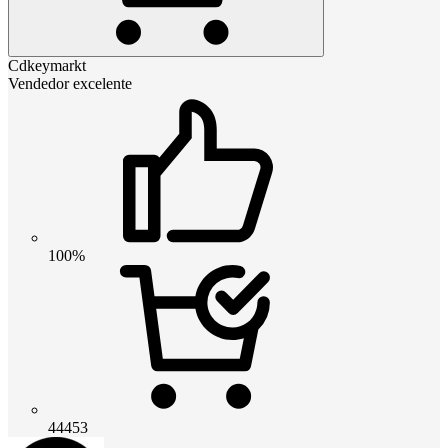
Cdkeymarkt
Vendedor excelente
100%
44453