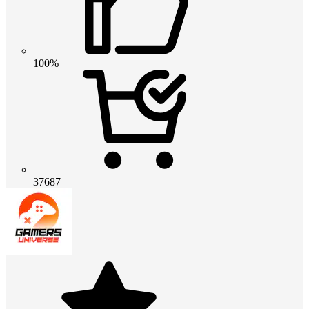
100%
37687