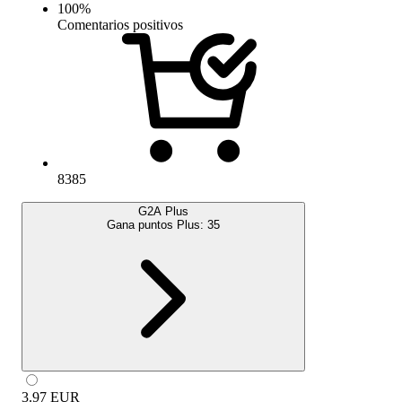
100
%
Comentarios positivos
8385
G2A Plus
Gana puntos Plus:
35
3.97
EUR