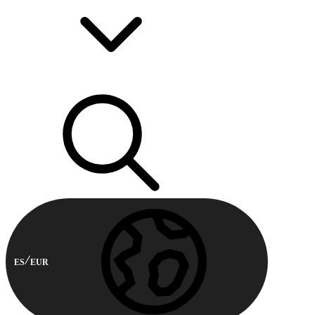
ES
EUR