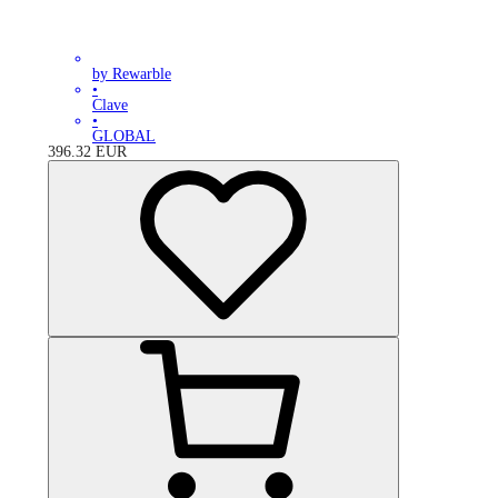
by Rewarble
•
Clave
•
GLOBAL
396.32
EUR