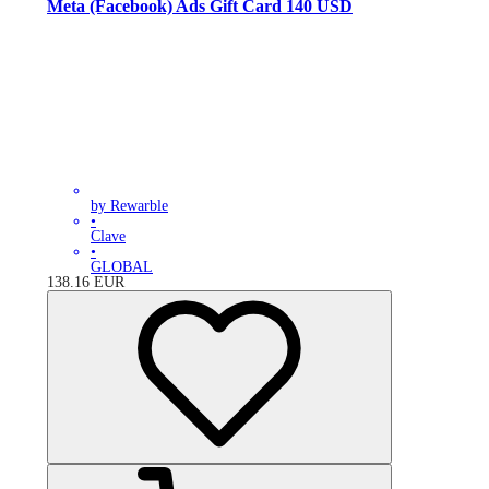
Meta (Facebook) Ads Gift Card 140 USD
by Rewarble
•
Clave
•
GLOBAL
138.16
EUR