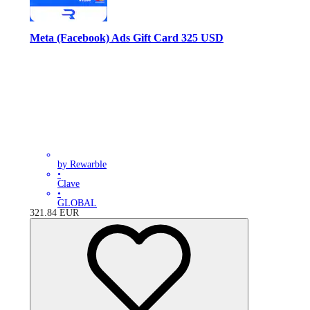
Meta (Facebook) Ads Gift Card 325 USD
by Rewarble
•
Clave
•
GLOBAL
321.84
EUR