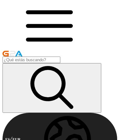
ES
EUR