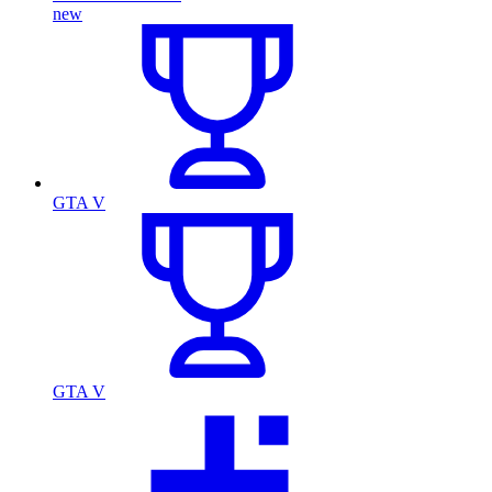
new
GTA V
GTA V