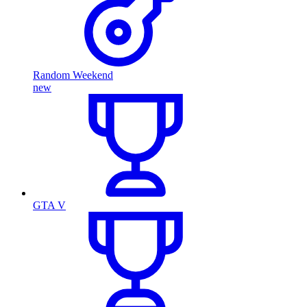
Random Weekend
new
GTA V