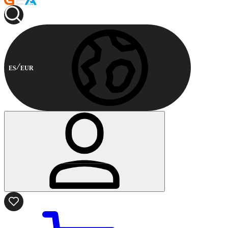
ES
EUR