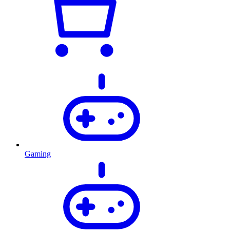
Gaming