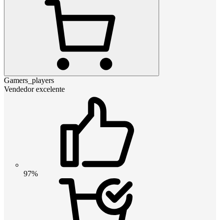
Gamers_players
Vendedor excelente
97%