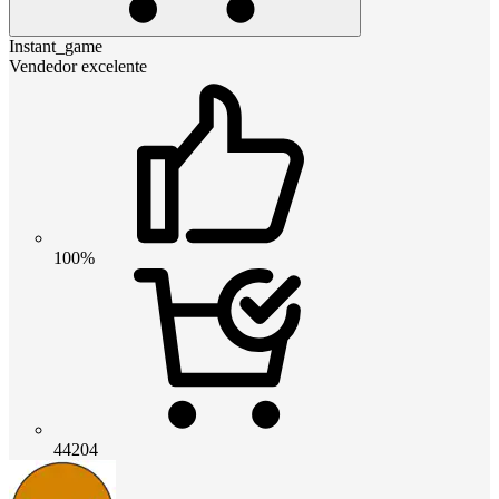
Instant_game
Vendedor excelente
100%
44204