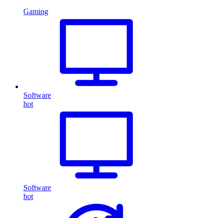
Gaming
Software
hot
Software
hot