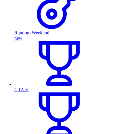
Random Weekend
new
GTA V