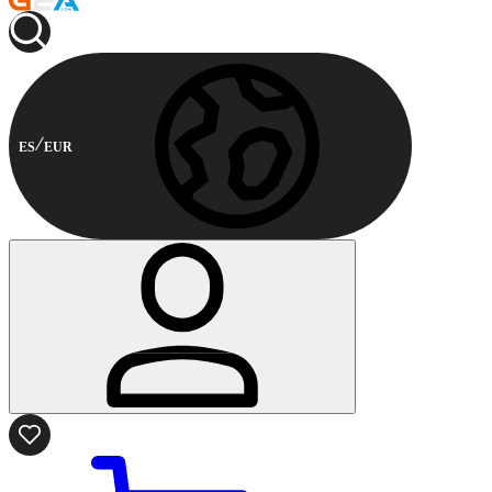
ES
EUR