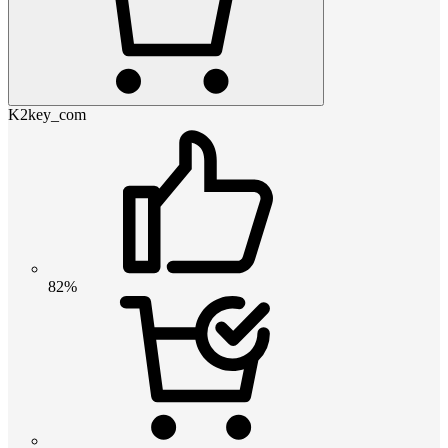
K2key_com
82%