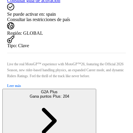
Consultar guía de activación
Se puede activar en:
spain
Consultar las restricciones de país
Región
:
GLOBAL
Tipo
:
Clave
Live the real MotoGP™ experience with MotoGP™26, featuring the Official 2026
Season, new rider-based handling physics, an expanded Career mode, and dynamic
Riders Ratings. Feel the thrill of the track like never before.
Leer más
G2A Plus
Gana puntos Plus:
204