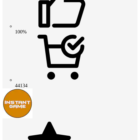
100%
44134