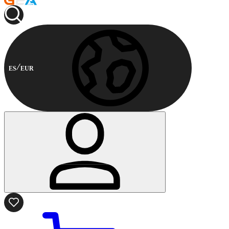
ES
EUR