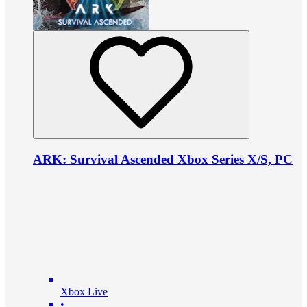
ARK: Survival Ascended Xbox Series X/S, PC
Xbox Live
•