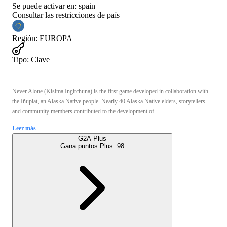
Se puede activar en:
spain
Consultar las restricciones de país
Región
:
EUROPA
Tipo
:
Clave
Never Alone (Kisima Ingitchuna) is the first game developed in collaboration with
the Iñupiat, an Alaska Native people. Nearly 40 Alaska Native elders, storytellers
and community members contributed to the development of ...
Leer más
G2A Plus
Gana puntos Plus:
98