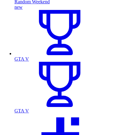
Random Weekend
new
GTA V
GTA V