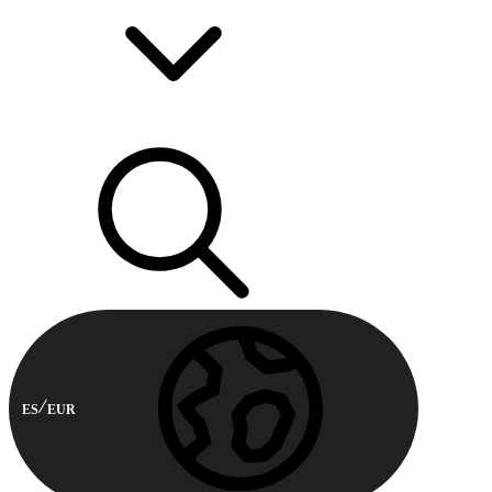
ES
EUR