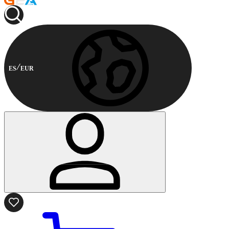
ES
EUR