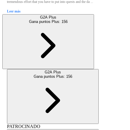
tremendous effort that you have to put into quests and the da ...
Leer más
G2A Plus
Gana puntos Plus:
156
G2A Plus
Gana puntos Plus:
156
PATROCINADO