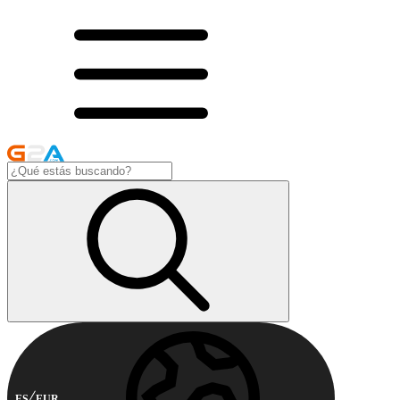
ES
EUR