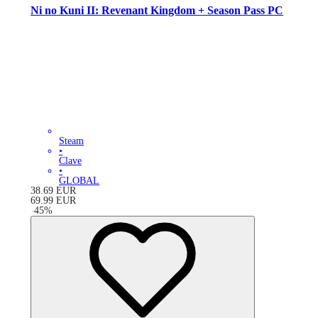
Ni no Kuni II: Revenant Kingdom + Season Pass PC
Steam
•
Clave
•
GLOBAL
38.69
EUR
69.99
EUR
-
45
%