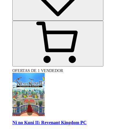
OFERTAS DE 1 VENDEDOR
Ni no Kuni II: Revenant Kingdom PC