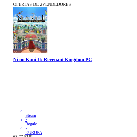
OFERTAS DE 2VENDEDORES
Ni no Kuni II: Revenant Kingdom PC
Steam
•
Regalo
•
EUROPA
68.77
EUR