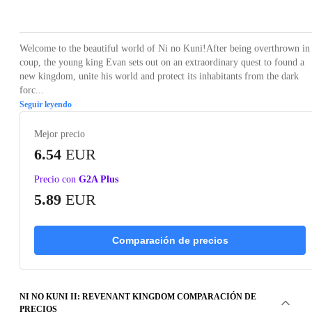
Loading...
Loading...
Loading...
Loading...
Loading
Welcome to the beautiful world of Ni no Kuni!After being overthrown in
coup, the young king Evan sets out on an extraordinary quest to found a
new kingdom, unite his world and protect its inhabitants from the dark
forc...
Seguir leyendo
Mejor precio
6.54
EUR
Precio con
G2A Plus
5.89
EUR
Comparación de precios
NI NO KUNI II: REVENANT KINGDOM COMPARACIÓN DE
PRECIOS