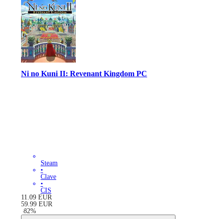
Ni no Kuni II: Revenant Kingdom PC
Steam
•
Clave
•
CIS
11.09
EUR
59.99
EUR
-
82
%