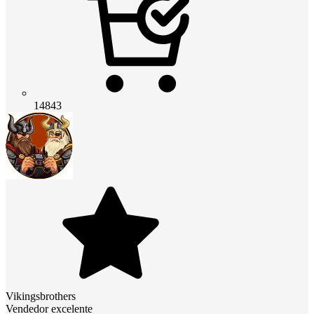
14843
Vikingsbrothers
Vendedor excelente