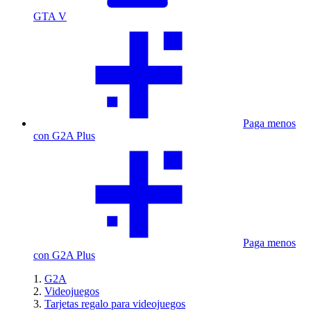
GTA V
Paga menos
con G2A Plus
Paga menos
con G2A Plus
G2A
Videojuegos
Tarjetas regalo para videojuegos