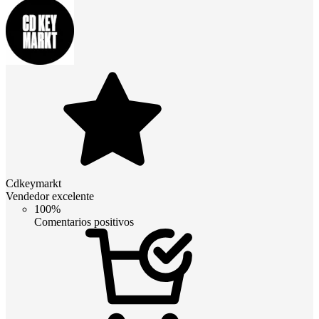
Cdkeymarkt
Vendedor excelente
100%
Comentarios positivos