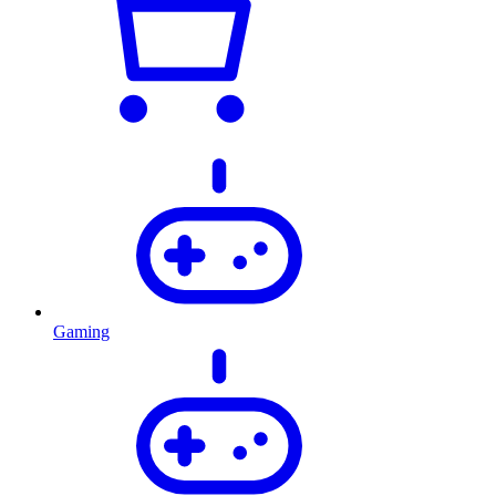
Gaming