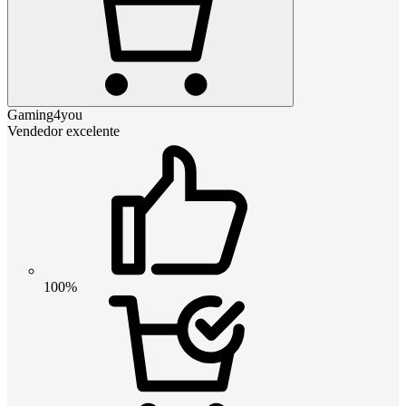
Gaming4you
Vendedor excelente
100%