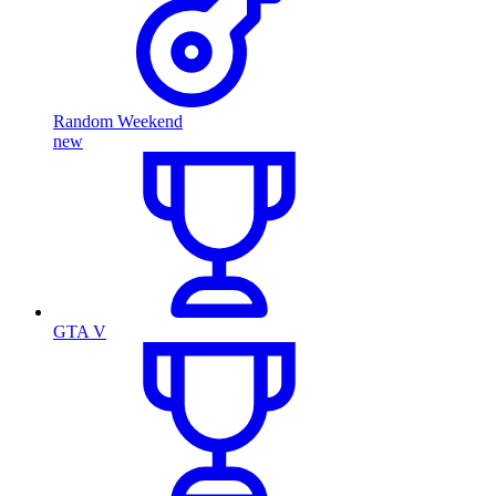
Random Weekend
new
GTA V