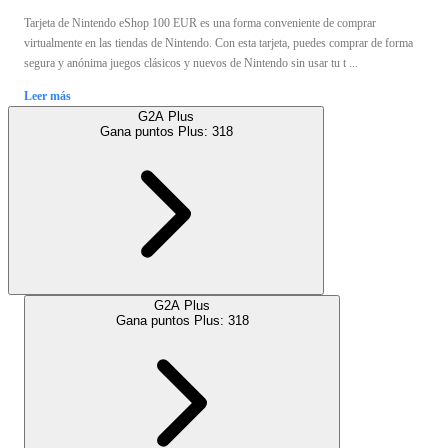
Tarjeta de Nintendo eShop 100 EUR es una forma conveniente de comprar
virtualmente en las tiendas de Nintendo. Con esta tarjeta, puedes comprar de forma
segura y anónima juegos clásicos y nuevos de Nintendo sin usar tu t ...
Leer más
G2A Plus
Gana puntos Plus:
318
G2A Plus
Gana puntos Plus:
318