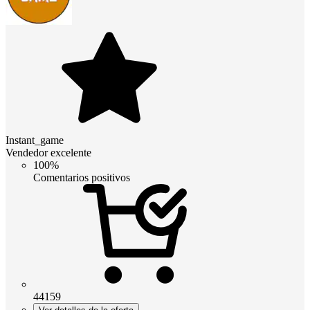
Instant_game
Vendedor excelente
100%
Comentarios positivos
44159