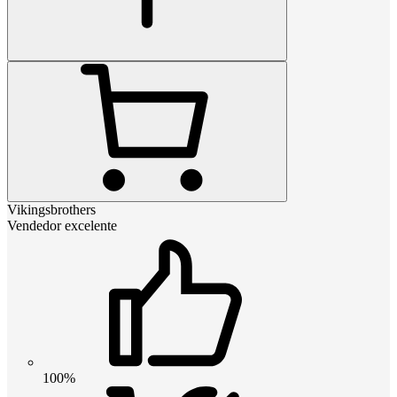
Vikingsbrothers
Vendedor excelente
100%