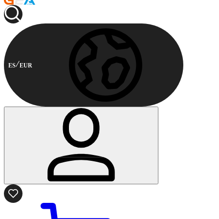
ES
EUR