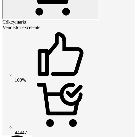
Cdkeymarkt
Vendedor excelente
100%
44447