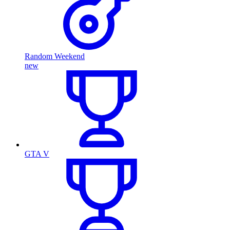
Random Weekend
new
GTA V