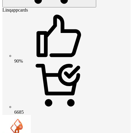
Linqappcards
90%
6685