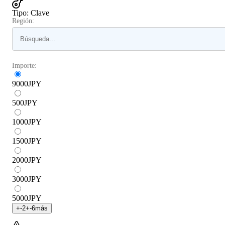
Tipo
:
Clave
Región:
Importe:
9000
JPY
500
JPY
1000
JPY
1500
JPY
2000
JPY
3000
JPY
5000
JPY
+
-2
+
-6
más