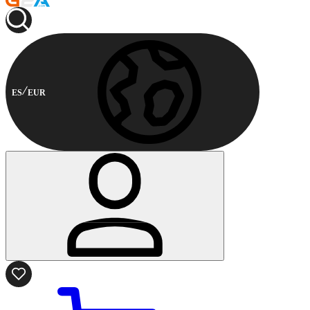
ES
EUR