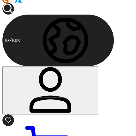
ES
EUR