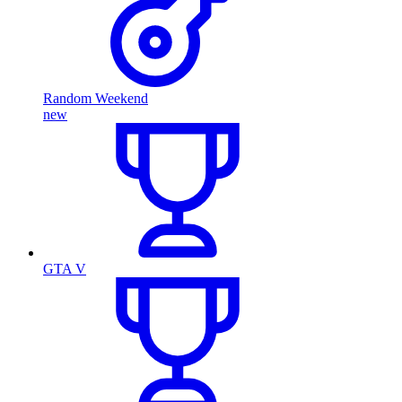
Random Weekend
new
GTA V