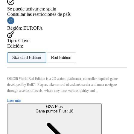
Se puede activar en:
spain
Consultar las restricciones de país
Región
:
EUROPA
Tipo
:
Clave
Edición:
Standard Edition
Rad Edition
OlliOlli World Rad Edition is a 2D action-platformer, controller required game
developed by Roll7. Players take control of a skateboarder and must navigate
through a series of levels, where they meet various quirky and ...
Leer más
G2A Plus
Gana puntos Plus:
18