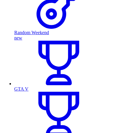
Random Weekend
new
GTA V