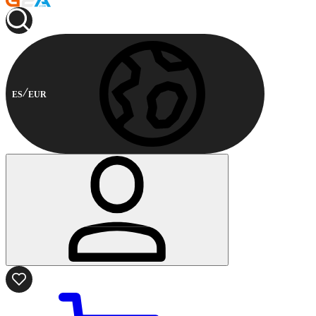
ES
EUR