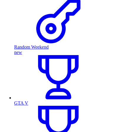
Random Weekend
new
GTA V