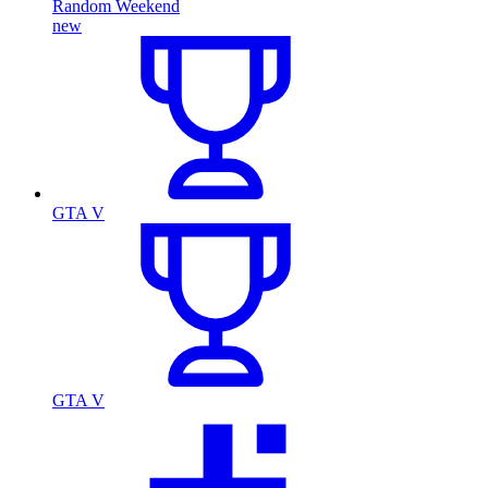
Random Weekend
new
GTA V
GTA V