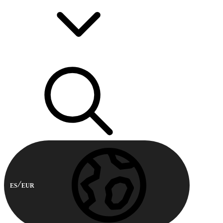
ES
EUR