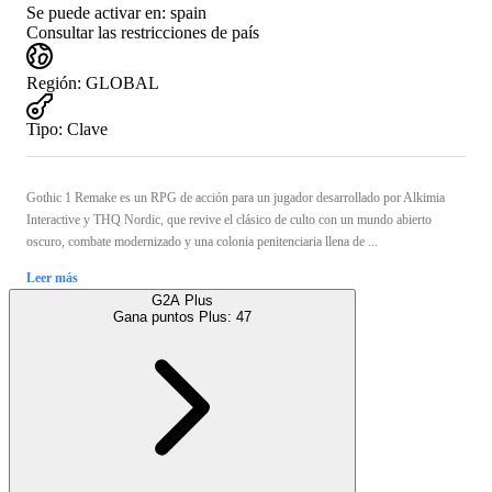
Se puede activar en:
spain
Consultar las restricciones de país
Región
:
GLOBAL
Tipo
:
Clave
Gothic 1 Remake es un RPG de acción para un jugador desarrollado por Alkimia
Interactive y THQ Nordic, que revive el clásico de culto con un mundo abierto
oscuro, combate modernizado y una colonia penitenciaria llena de ...
Leer más
G2A Plus
Gana puntos Plus:
47