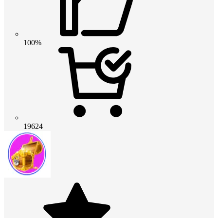
100%
19624