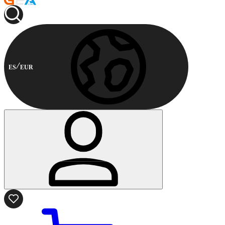
ES
EUR