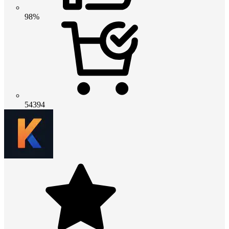
98%
54394