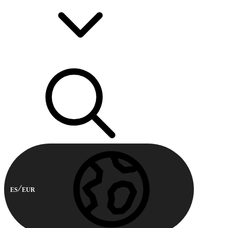
ES
EUR