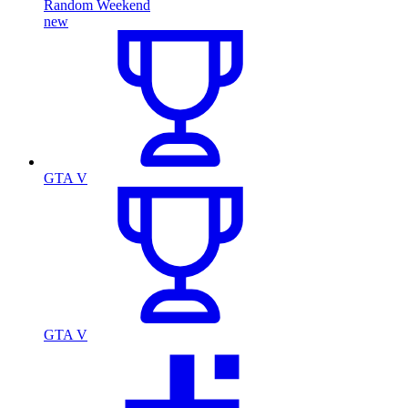
Random Weekend
new
GTA V
GTA V