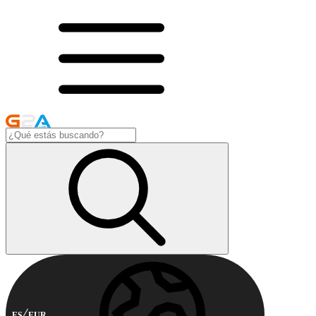
ES
EUR