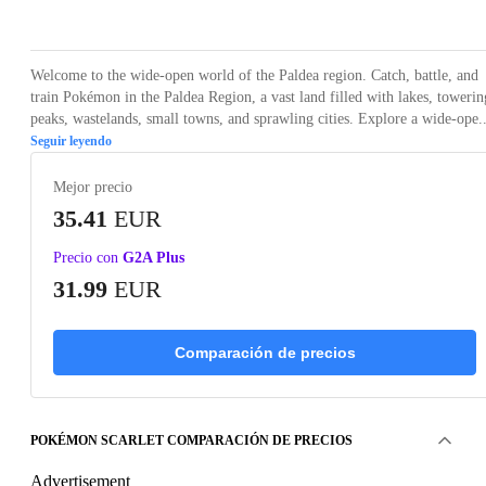
Loading...
Loading...
Loading...
Loading...
Loading
Welcome to the wide-open world of the Paldea region. Catch, battle, and
train Pokémon in the Paldea Region, a vast land filled with lakes, towerin
peaks, wastelands, small towns, and sprawling cities. Explore a wide-ope..
Seguir leyendo
Mejor precio
35.41
EUR
Precio con
G2A Plus
31.99
EUR
Comparación de precios
POKÉMON SCARLET COMPARACIÓN DE PRECIOS
Advertisement