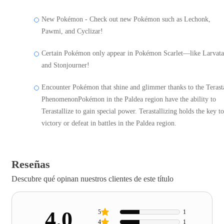
New Pokémon - Check out new Pokémon such as Lechonk,
Pawmi, and Cyclizar!
Certain Pokémon only appear in Pokémon Scarlet—like Larvata
and Stonjourner!
Encounter Pokémon that shine and glimmer thanks to the Terast
PhenomenonPokémon in the Paldea region have the ability to
Terastallize to gain special power. Terastallizing holds the key to
victory or defeat in battles in the Paldea region.
Reseñas
Descubre qué opinan nuestros clientes de este título
4.0
5
1
4
1