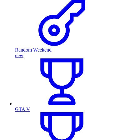
Random Weekend
new
GTA V