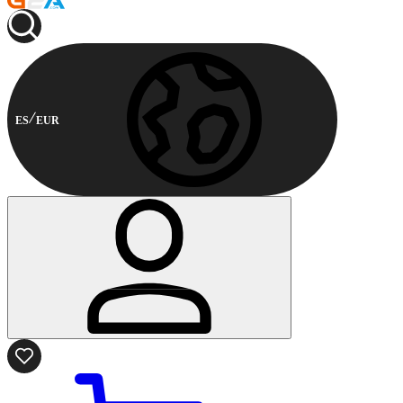
ES
EUR