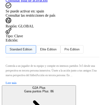
Consultar guía de activación
Se puede activar en:
spain
Consultar las restricciones de país
Región
:
GLOBAL
Tipo
:
Clave
Edición:
Standard Edition
Elite Edition
Pro Edition
Controla a un jugador de tu equipo y compite en intensos partidos 5v5 desde una
perspectiva en tercera persona inmersiva. Únete a la acción junto a tus amigos.Una
nueva perspectiva del fútbolAcción en tercera persona: En ...
Leer más
G2A Plus
Gana puntos Plus:
86