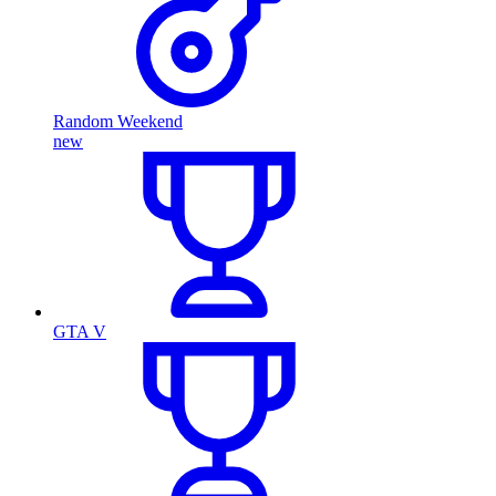
Random Weekend
new
GTA V