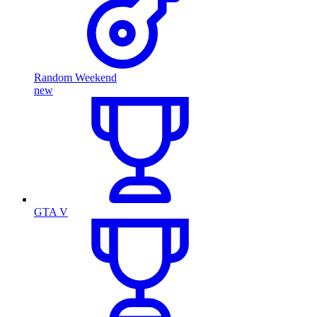
Random Weekend
new
GTA V