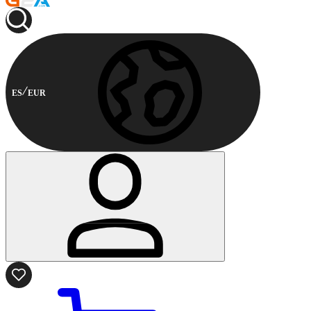
ES
EUR