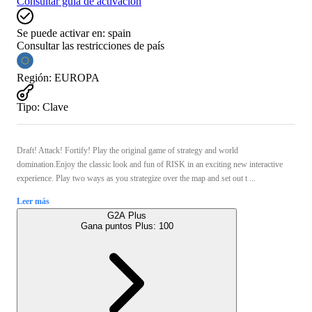
Consultar guía de activación
Se puede activar en:
spain
Consultar las restricciones de país
Región
:
EUROPA
Tipo
:
Clave
Draft! Attack! Fortify! Play the original game of strategy and world
domination.Enjoy the classic look and fun of RISK in an exciting new interactive
experience. Play two ways as you strategize over the map and set out t ...
Leer más
G2A Plus
Gana puntos Plus:
100