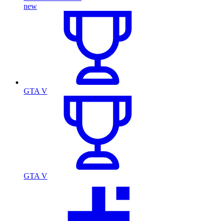
new
GTA V
GTA V