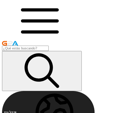
ES
EUR