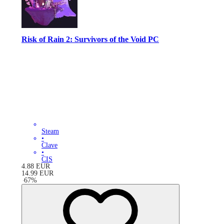
Risk of Rain 2: Survivors of the Void PC
Steam
•
Clave
•
CIS
4.88
EUR
14.99
EUR
-
67
%