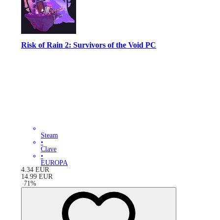
Risk of Rain 2: Survivors of the Void PC
Steam
•
Clave
•
EUROPA
4.34
EUR
14.99
EUR
-
71
%