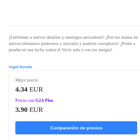
Loading...
Loading...
Loading...
Loading...
Loading
¡Enfréntate a nuevos desafíos y enemigos aterradores! ¡Pon tus manos en
nuevos elementos poderosos y mortales y poderes corruptores! ¡Ponte a
prueba en una lucha contra el Vacío solo o con tus amigos!
Seguir leyendo
Mejor precio
4.34
EUR
Precio con
G2A Plus
3.90
EUR
Comparación de precios