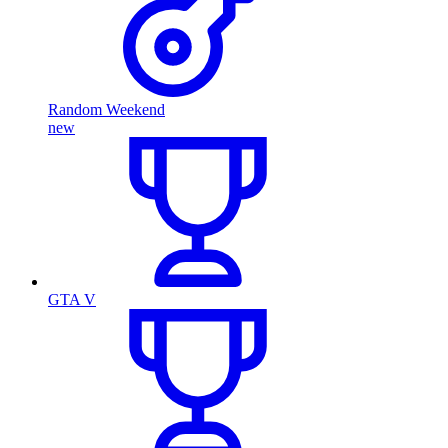
Random Weekend
new
GTA V