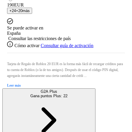
190
EUR
+
24
+
20
más
Se puede activar en
España
Consultar las restricciones de país
Cómo activar
Consultar guía de activación
Tarjeta de Regalo de Roblox 20 EUR es la forma más fácil de recargar créditos para
tu cuenta de Roblox (o la de tus amigos). Después de usar el código PIN digital,
agregarás instantáneamente una cierta cantidad de crédi ...
Leer más
G2A Plus
Gana puntos Plus:
22