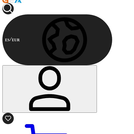
ES
EUR