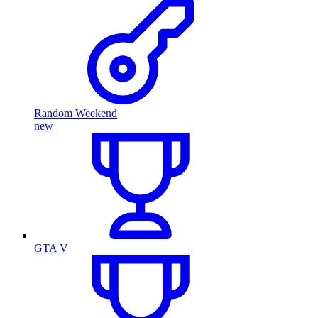
Random Weekend
new
GTA V