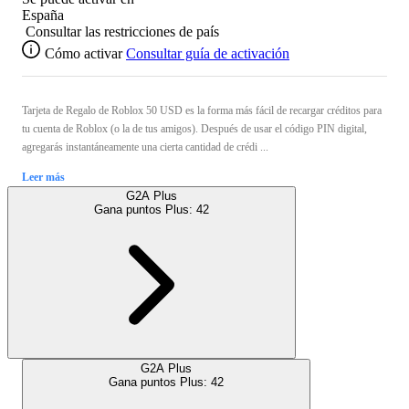
España
Consultar las restricciones de país
Cómo activar
Consultar guía de activación
Tarjeta de Regalo de Roblox 50 USD es la forma más fácil de recargar créditos para
tu cuenta de Roblox (o la de tus amigos). Después de usar el código PIN digital,
agregarás instantáneamente una cierta cantidad de crédi ...
Leer más
G2A Plus
Gana puntos Plus:
42
G2A Plus
Gana puntos Plus:
42