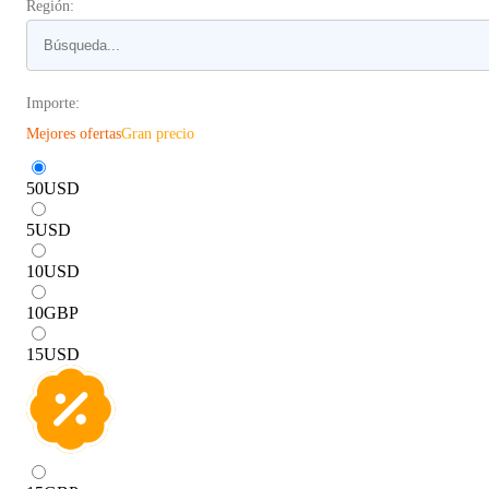
Región:
Importe:
Mejores ofertas
Gran precio
50
USD
5
USD
10
USD
10
GBP
15
USD