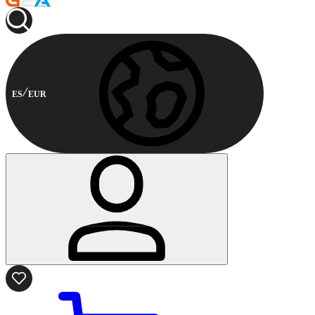
ES
EUR