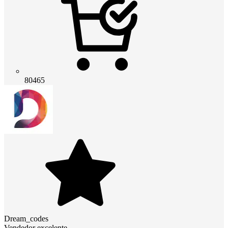
80465
Dream_codes
Vendedor excelente