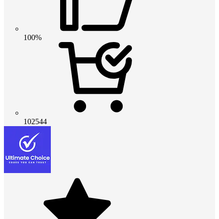
100%
102544