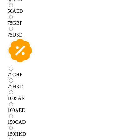
50
AED
75
GBP
75
USD
75
CHF
75
HKD
100
SAR
100
AED
150
CAD
150
HKD