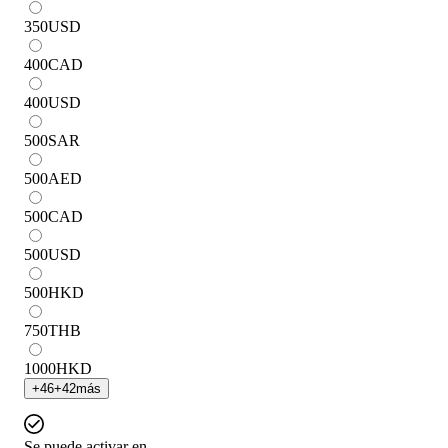
350
USD
400
CAD
400
USD
500
SAR
500
AED
500
CAD
500
USD
500
HKD
750
THB
1000
HKD
+
46
+
42
más
Se puede activar en