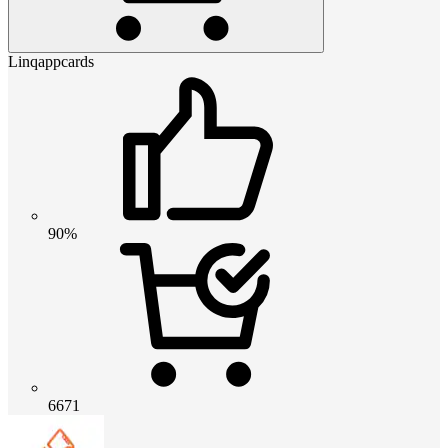
Linqappcards
90%
6671