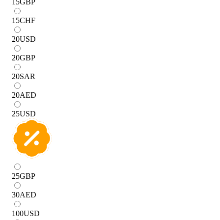
15
GBP
15
CHF
20
USD
20
GBP
20
SAR
20
AED
25
USD
25
GBP
30
AED
100
USD