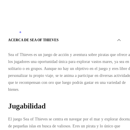
Xbox Live
•
ACERCA DE SEA OF THIEVES
Clave
•
EUROPA
Sea of Thieves es un juego de acción y aventura sobre piratas que ofrece a
27.92
EUR
39.99
EUR
los jugadores una oportunidad única para explorar vastos mares, ya sea en
-
30
%
solitario o en grupos. Aunque no hay un objetivo en el juego y eres libre 
personalizar tu propio viaje, se te anima a participar en diversas actividad
que te recompensan con oro que luego podrás gastar en una variedad de
bienes.
Jugabilidad
El juego Sea of Thieves se centra en navegar por el mar y explorar docen
de pequeñas islas en busca de valiosos. Eres un pirata y lo único que