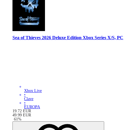
Sea of Thieves 2026 Deluxe Edition Xbox Series X/S, PC
Xbox Live
•
Clave
•
EUROPA
19.72
EUR
49.99
EUR
-
61
%