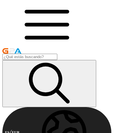
ES
EUR