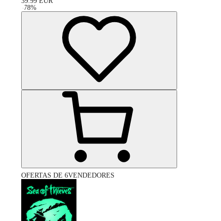
39.99
EUR
-
78
%
OFERTAS DE 6VENDEDORES