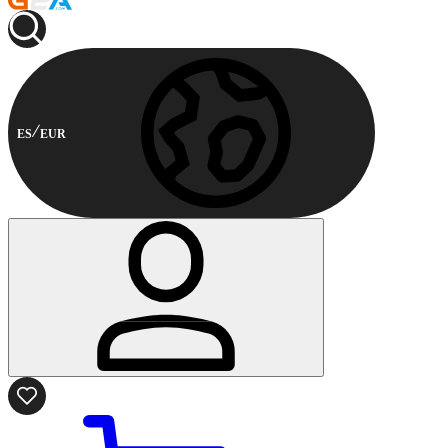
ES
EUR