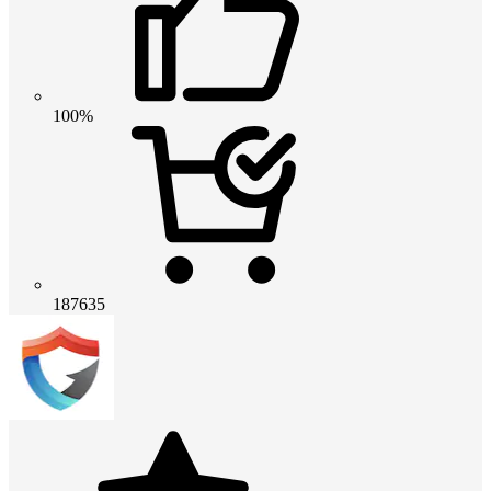
100%
187635