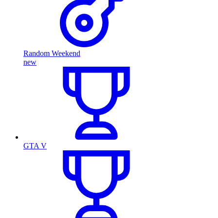
Random Weekend
new
GTA V