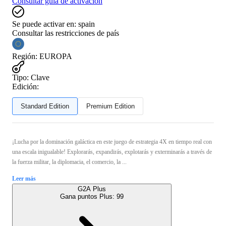
Consultar guía de activación
Se puede activar en:
spain
Consultar las restricciones de país
Región
:
EUROPA
Tipo
:
Clave
Edición:
Standard Edition
Premium Edition
¡Lucha por la dominación galáctica en este juego de estrategia 4X en tiempo real con
una escala inigualable! Explorarás, expandirás, explotarás y exterminarás a través de
la fuerza militar, la diplomacia, el comercio, la ...
Leer más
G2A Plus
Gana puntos Plus:
99