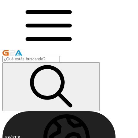
ES
EUR