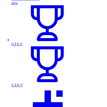
new
GTA V
GTA V