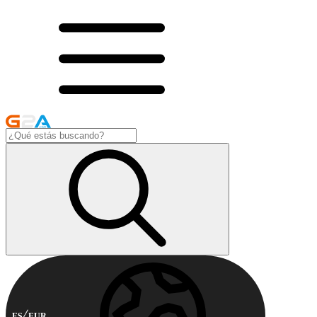
ES
EUR