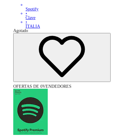
Spotify
•
Clave
•
ITALIA
Agotado
OFERTAS DE 0VENDEDORES