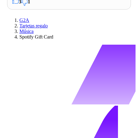
3
1
G2A
Tarjetas regalo
Música
Spotify Gift Card