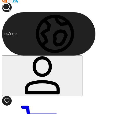
ES
EUR