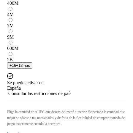
400
M
4
M
7
M
9
M
600
M
5
B
+
16
+
12
más
Se puede activar en
España
Consultar las restricciones de país
Elige la cantidad de AUEC que deseas del menú superior. Selecciona la cantidad que
mejor se adapte a tus necesidades y disfruta de la flexibilidad de comprar moneda del
juego exactamente cuando la necesites.