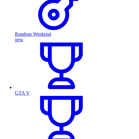
Random Weekend
new
GTA V