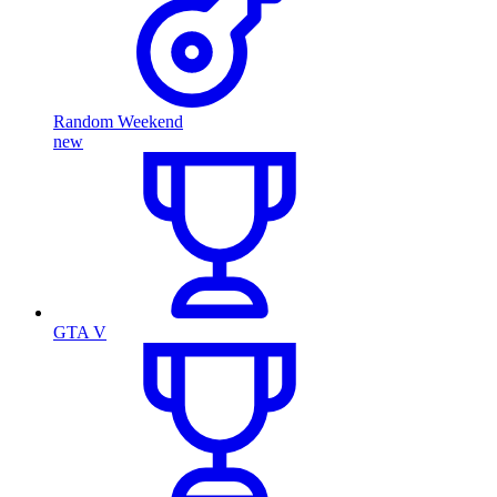
Random Weekend
new
GTA V