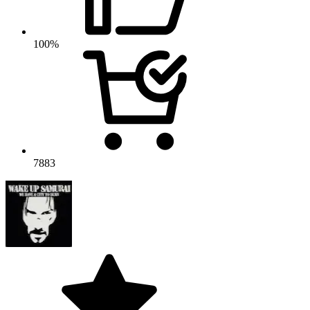
100%
7883