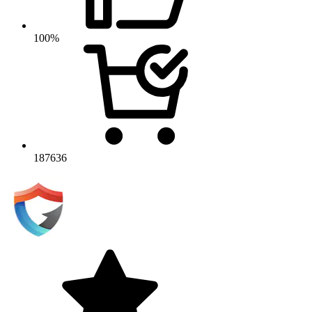
100%
187636