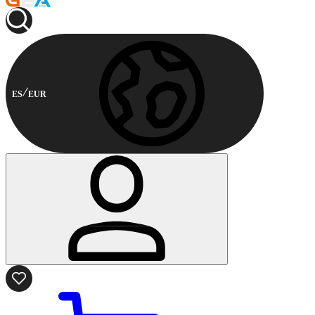
ES
EUR