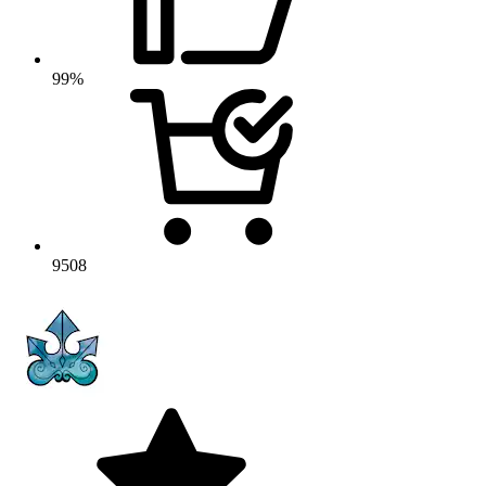
99%
9508