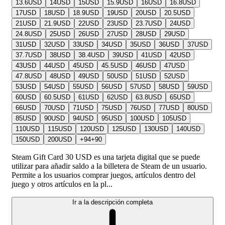
13.6
USD
14
USD
15
USD
15.9
USD
16
USD
16.8
USD
17
USD
18
USD
18.9
USD
19
USD
20
USD
20.5
USD
21
USD
21.9
USD
22
USD
23
USD
23.7
USD
24
USD
24.8
USD
25
USD
26
USD
27
USD
28
USD
29
USD
31
USD
32
USD
33
USD
34
USD
35
USD
36
USD
37
USD
37.7
USD
38
USD
38.4
USD
39
USD
41
USD
42
USD
43
USD
44
USD
45
USD
45.5
USD
46
USD
47
USD
47.8
USD
48
USD
49
USD
50
USD
51
USD
52
USD
53
USD
54
USD
55
USD
56
USD
57
USD
58
USD
59
USD
60
USD
60.5
USD
61
USD
62
USD
63.8
USD
65
USD
66
USD
70
USD
71
USD
75
USD
76
USD
77
USD
80
USD
85
USD
90
USD
94
USD
95
USD
100
USD
105
USD
110
USD
115
USD
120
USD
125
USD
130
USD
140
USD
150
USD
200
USD
+
94
+
90
Steam Gift Card 30 USD es una tarjeta digital que se puede
utilizar para añadir saldo a la billetera de Steam de un usuario.
Permite a los usuarios comprar juegos, artículos dentro del
juego y otros artículos en la pl...
Ir a la descripción completa